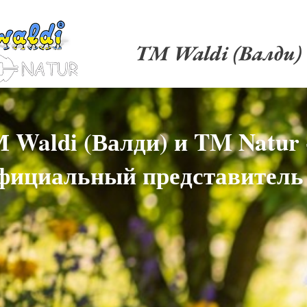
TM Waldi (Валди)
 Waldi (Валди) и TM Natur 
фициальный представитель