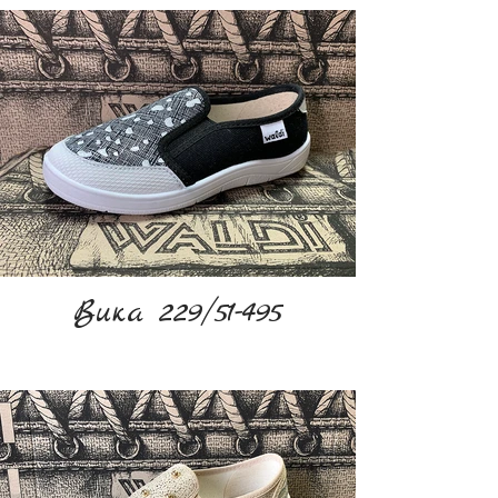
Вика 229/51-495