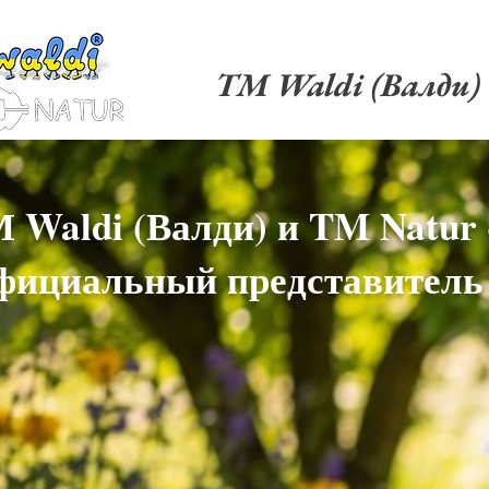
TM Waldi (Валди)
 Waldi (Валди) и TM Natur 
фициальный представитель