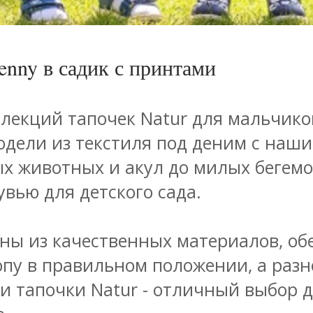
enny в садик с принтами
лекций тапочек Natur для мальчиков
дели из текстиля под деним с нашив
ых животных и акул до милых бегемо
вью для детского сада.
ены из качественных материалов, о
опу в правильном положении, а разн
ти тапочки Natur - отличный выбор 