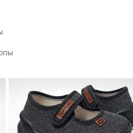
ы
топы