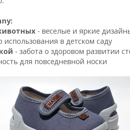
ю.
ny:
животных
- веселые и яркие дизайн
о использования в детском саду
ькой
- забота о здоровом развитии с
ность для повседневной носки