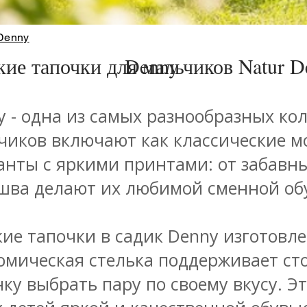
Denny
кие тапочки для мальчиков Natur D
Denny
y - одна из самых разнообразных кол
чиков включают как классические мо
анты с яркими принтами: от забавн
шва делают их любимой сменной обу
кие тапочки в садик Denny изготовл
омическая стелька поддерживает ст
нку выбрать пару по своему вкусу. Э