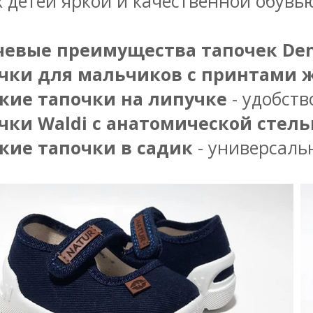
х детей яркой и качественной обувь
евые преимущества тапочек Den
чки для мальчиков с принтами 
кие тапочки на липучке
- удобств
чки Waldi с анатомической стел
кие тапочки в садик
- универсаль