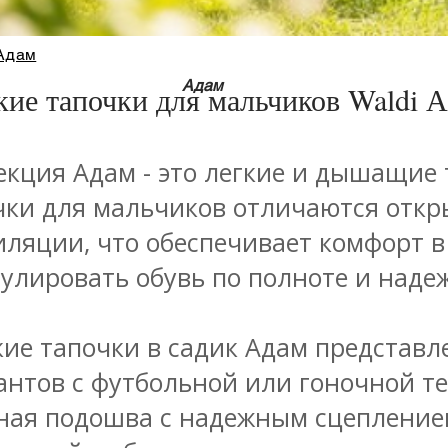
Адам
Адам
кие тапочки для мальчиков Waldi А
екция Адам - это легкие и дышащие 
чки для мальчиков отличаются откр
иляции, что обеспечивает комфорт в
гулировать обувь по полноте и наде
кие тапочки в садик Адам представл
антов с футбольной или гоночной т
ная подошва с надежным сцеплением 