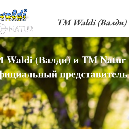
TM Waldi (Валди)
 Waldi (Валди) и TM Natur 
фициальный представитель